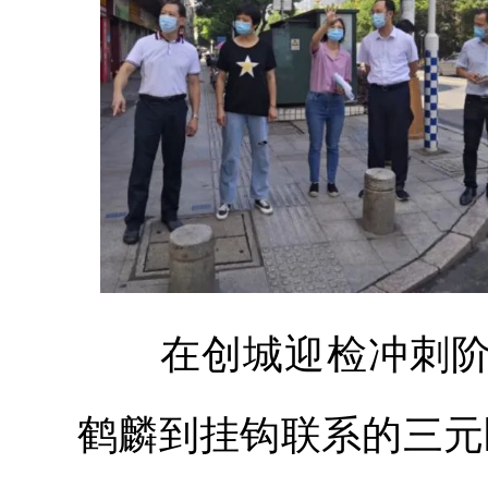
在创城迎检冲刺阶段
鹤麟到挂钩联系的三元