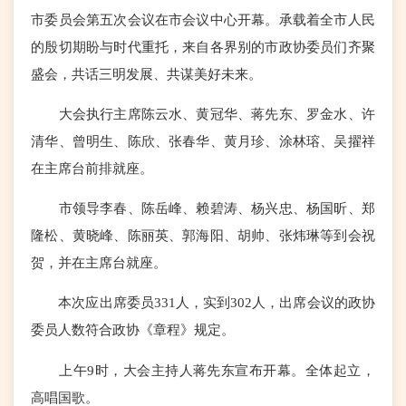
市委员会第五次会议在市会议中心开幕。承载着全市人民
的殷切期盼与时代重托，来自各界别的市政协委员们齐聚
盛会，共话三明发展、共谋美好未来。
大会执行主席陈云水、黄冠华、蒋先东、罗金水、许
清华、曾明生、陈欣、张春华、黄月珍、涂林瑢、吴擢祥
在主席台前排就座。
市领导李春、陈岳峰、赖碧涛、杨兴忠、杨国昕、郑
隆松、黄晓峰、陈丽英、郭海阳、胡帅、张炜琳等到会祝
贺，并在主席台就座。
本次应出席委员331人，实到302人，出席会议的政协
委员人数符合政协《章程》规定。
上午9时，大会主持人蒋先东宣布开幕。全体起立，
高唱国歌。