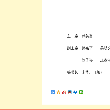
主 席 武英富
副主席 孙嘉平 吴
刘子崧 庄泰
秘书长 宋华川（兼）