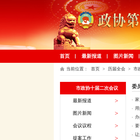
首页
最新报道
图片新闻
当前位置：
首页
>
历届全会
>
市
委
市政协十届二次会议
>
家
最新报道
（已归档）
用
>
图片新闻
办
>
会议议程
要
让
>
提案工作