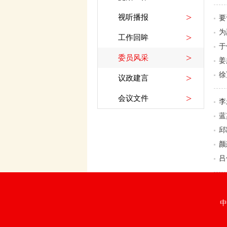
>
视听播报
要
为
>
工作回眸
于
>
委员风采
姜
徐
>
议政建言
>
会议文件
李
蓝
邱
颜
吕
中