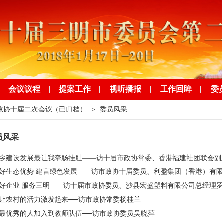
会议议程
提案工作
视听播报
工作回眸
委
政协十届二次会议（已归档）
>
委员风采
员风采
乡建设发展最让我牵肠挂肚——访十届市政协常委、香港福建社团联会副
好生态优势 建言绿色发展——访市政协十届委员、利盈集团（香港）有
好企业 服务三明——访十届市政协委员、沙县宏盛塑料有限公司总经理
让农村的活力激发起来──访市政协常委杨桂兰
最优秀的人加入到教师队伍──访市政协委员吴晓萍