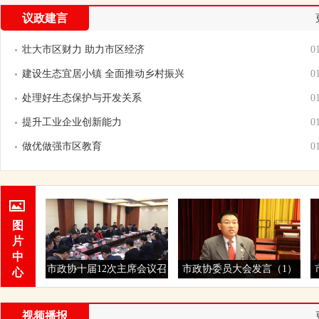
议政建言
壮大市区财力 助力市区经济
0
建设生态宜居小镇 全面推动乡村振兴
0
处理好生态保护与开发关系
0
提升工业企业创新能力
0
做优做强市区教育
0
图
片
中
协十届12次主席会议召
市政协委员大会发言（1）
市政协委员大会发
心
开
视频播报